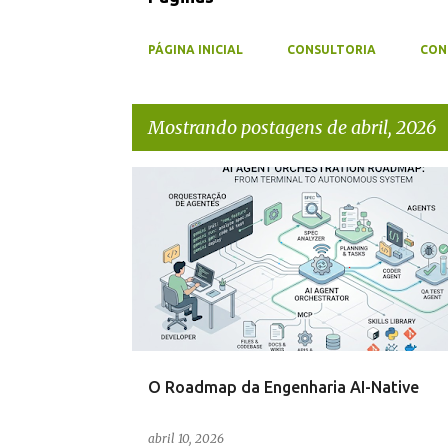
PÁGINA INICIAL
CONSULTORIA
CON
Mostrando postagens de abril, 2026
P
ENGENHARIA
INTELIGÊNCIA ARTIFICIAL
o
s
t
a
g
e
O Roadmap da Engenharia AI-Native
n
s
abril 10, 2026