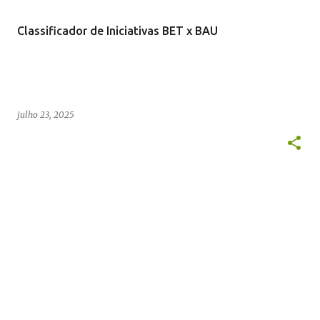
s
t
Classificador de Iniciativas BET x BAU
a
g
e
n
julho 23, 2025
s