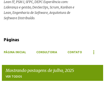
Lean IT, PSM I, SFPC, DEPC Experiência com:
Liderança e gestão, DevSecOps, Scrum, Kanban e
Lean, Engenharia de Software, Arquitetura de
Software Distribuído.
Páginas
PÁGINA INICIAL
CONSULTORIA
CONTATO
Mostrando postagens de julho, 2025
VER TODOS
P
o