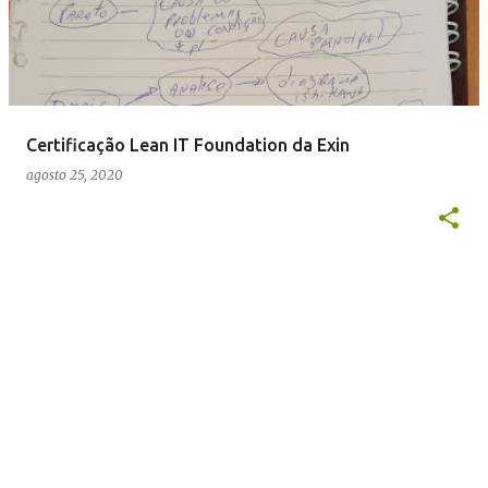
s
t
a
g
e
Certificação Lean IT Foundation da Exin
n
agosto 25, 2020
s