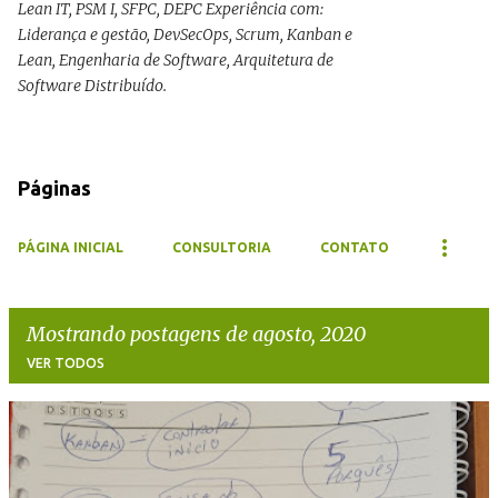
Lean IT, PSM I, SFPC, DEPC Experiência com:
Liderança e gestão, DevSecOps, Scrum, Kanban e
Lean, Engenharia de Software, Arquitetura de
Software Distribuído.
Páginas
PÁGINA INICIAL
CONSULTORIA
CONTATO
Mostrando postagens de agosto, 2020
VER TODOS
P
o